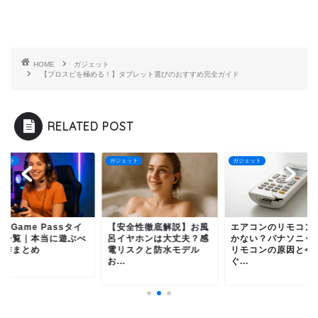
HOME
ガジェット
【プロスピを極める！】タブレット選びのおすすめ完全ガイド
RELATED POST
ェット
ガジェット
ガジェット
安全性徹底解説】お風
エアコンのリモコンが効
Xbox Game Pass
イヤホンは大丈夫？感
かない？パナソニック製
トル一覧｜本当に遊
リスクと防水モデル
リモコンの原因と今す
き名作まとめ
.
ぐ...