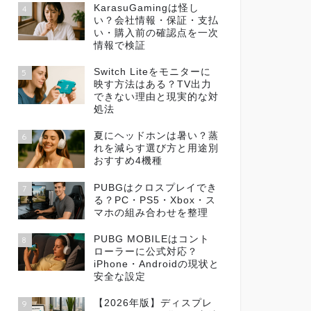
KarasuGamingは怪し
4
い？会社情報・保証・支払
い・購入前の確認点を一次
情報で検証
Switch Liteをモニターに
5
映す方法はある？TV出力
できない理由と現実的な対
処法
夏にヘッドホンは暑い？蒸
6
れを減らす選び方と用途別
おすすめ4機種
PUBGはクロスプレイでき
7
る？PC・PS5・Xbox・ス
マホの組み合わせを整理
PUBG MOBILEはコント
8
ローラーに公式対応？
iPhone・Androidの現状と
安全な設定
【2026年版】ディスプレ
9